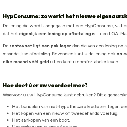
HypConsume: zo werkt het nieuwe eigenaarsk
De lening die wordt aangegaan met een HypConsume, valt o
dat het
eigenlijk een lening op afbetaling
is – een LOA. Ma
De
rentevoet ligt een pak lager
dan die van een lening op a
maandelijkse afbetaling. Bovendien kunt u de lening ook
op e
elke maand véél geld
uit en kunt u comfortabeler leven.
Hoe doet ú er uw voordeel mee?
Waarvoor u uw HypConsume kunt gebruiken? Dit eigenaarskre
Het bundelen van niet-hypothecaire kredieten tegen een 
Het kopen van een nieuw of tweedehands voertuig.
Het aankopen van een boot.
Het maken van reizen of cruises.