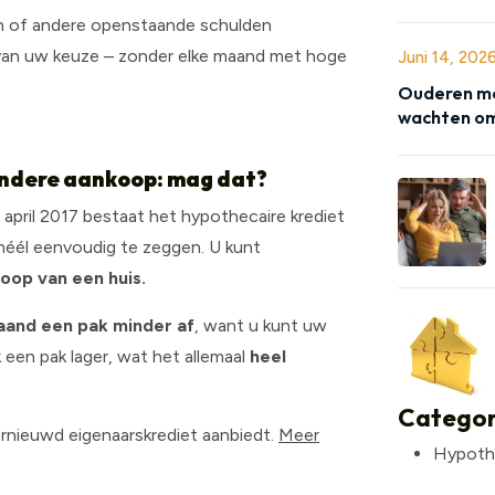
en of andere openstaande schulden
van uw keuze – zonder elke maand met hoge
Juni 14, 202
Ouderen me
wachten om
andere aankoop: mag dat?
 april 2017 bestaat het hypothecaire krediet
héél eenvoudig te zeggen. U kunt
oop van een huis.
aand een pak minder af
, want u kunt uw
 een pak lager, wat het allemaal
heel
Categor
ernieuwd eigenaarskrediet aanbiedt.
Meer
Hypoth