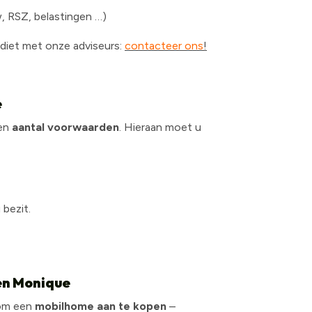
w, RSZ, belastingen …)
ediet met onze adviseurs:
contacteer ons
!
e
een
aantal voorwaarden
. Hieraan moet u
bezit.
en Monique
 om een
mobilhome aan te kopen
–